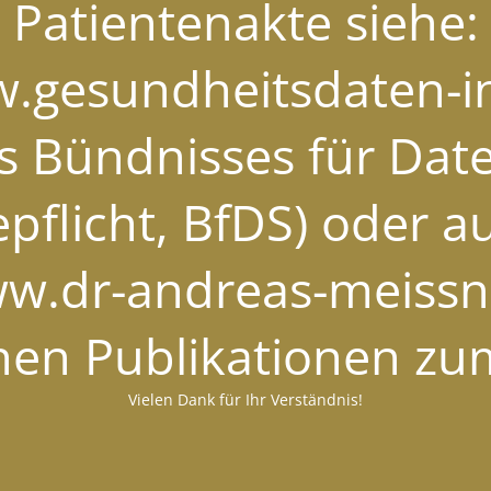
Patientenakte siehe:
w.gesundheitsdaten-in
es Bündnisses für Da
pflicht, BfDS) oder a
ww.dr-andreas-meissne
chen Publikationen z
Vielen Dank für Ihr Verständnis!