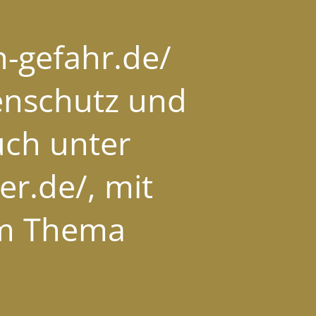
-gefahr.de/
tenschutz und
uch unter
r.de/, mit
um Thema