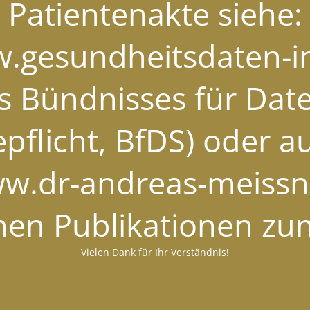
Patientenakte siehe:
w.gesundheitsdaten-in
es Bündnisses für Da
pflicht, BfDS) oder a
ww.dr-andreas-meissne
chen Publikationen z
Vielen Dank für Ihr Verständnis!