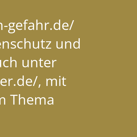
-gefahr.de/
tenschutz und
uch unter
r.de/, mit
um Thema